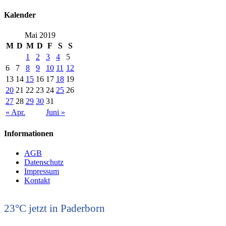
Kalender
Mai 2019
M
D
M
D
F
S
S
1
2
3
4
5
6
7
8
9
10
11
12
13
14
15
16
17
18
19
20
21
22
23
24
25
26
27
28
29
30
31
« Apr.
Juni »
Informationen
AGB
Datenschutz
Impressum
Kontakt
23°C
jetzt in Paderborn