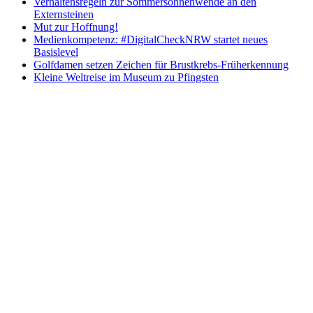
Verhaltensregeln zur Sommersonnenwende an den
Externsteinen
Mut zur Hoffnung!
Medienkompetenz: #DigitalCheckNRW startet neues
Basislevel
Golfdamen setzen Zeichen für Brustkrebs-Früherkennung
Kleine Weltreise im Museum zu Pfingsten