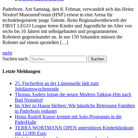
Paderborn. Am Samstag, den 8. Februar, verwandelt sich das Heinz
Nixdorf MuseumsForum (HNF) erneut in eine Arena für
technikbegeisterte junge Talente. Beim Regionalwettbewerb der
FIRST LEGO League treten Kinder und Jugendliche im Alter von
sechs bis 16 Jahren mit selbstgebauten und programmierten
Robotern gegeneinander an. In nur 150 Sekunden müssen die
Roboter auf einem speziellen […]
mehr
Suchen nach:
Letzte Meldungen
25. Fischerfest an der Lippequelle lädt zum
Jubiläumswochenende
Thomas Anders bringt die neuen Modern-Talking-Hits nach
Bad Nenndorf
Im Alter zu Hause bleiben: Wie häusliche Betreuung Familien
in Paderborn entlastet
Heinz Rudolf Kunze kommt mit Solo-Programm in die
PaderHalle
TERRA WORTMANN OPEN unterstützen Kinderklinikum
mit 12.000 Euro